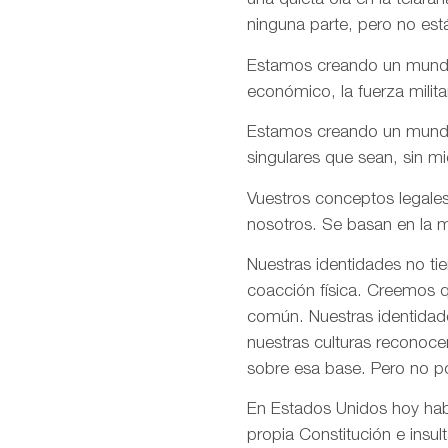
una quieta ola en la telar
ninguna parte, pero no est
Estamos creando un mundo e
económico, la fuerza milita
Estamos creando un mundo d
singulares que sean, sin m
Vuestros conceptos legales
nosotros. Se basan en la m
Nuestras identidades no ti
coacción física. Creemos q
común. Nuestras identidade
nuestras culturas reconoce
sobre esa base. Pero no p
En Estados Unidos hoy habé
propia Constitución e insul