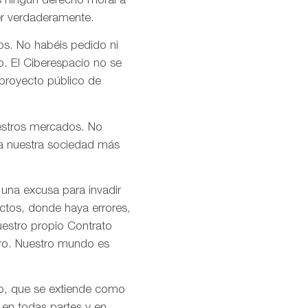
s ningún derecho moral a
er verdaderamente.
os. No habéis pedido ni
o. El Ciberespacio no se
 proyecto público de
uestros mercados. No
n a nuestra sociedad más
 una excusa para invadir
ctos, donde haya errores,
uestro propio Contrato
tro. Nuestro mundo es
mo, que se extiende como