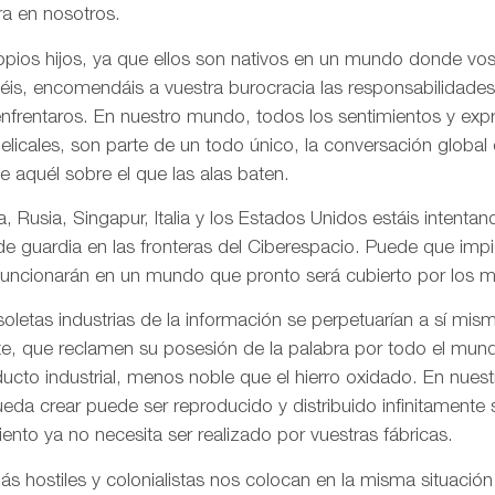
a en nosotros.
pios hijos, ya que ellos son nativos en un mundo donde vos
is, encomendáis a vuestra burocracia las responsabilidades
frentaros. En nuestro mundo, todos los sentimientos y ex
gelicales, son parte de un todo único, la conversación globa
de aquél sobre el que las alas baten.
, Rusia, Singapur, Italia y los Estados Unidos estáis intentand
 de guardia en las fronteras del Ciberespacio. Puede que imp
uncionarán en un mundo que pronto será cubierto por los me
letas industrias de la información se perpetuarían a sí mis
te, que reclamen su posesión de la palabra por todo el mund
ducto industrial, menos noble que el hierro oxidado. En nue
da crear puede ser reproducido y distribuido infinitamente s
ento ya no necesita ser realizado por vuestras fábricas.
 hostiles y colonialistas nos colocan en la misma situación