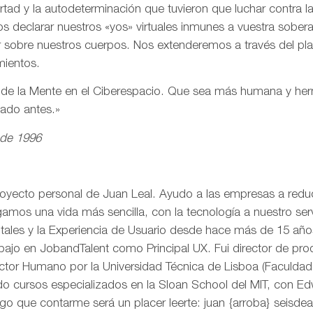
ertad y la autodeterminación que tuvieron que luchar contra 
s declarar nuestros «yos» virtuales inmunes a vuestra sobe
r sobre nuestros cuerpos. Nos extenderemos a través del pl
mientos.
n de la Mente en el Ciberespacio. Que sea más humana y h
eado antes.»
 de 1996
royecto personal de Juan Leal. Ayudo a las empresas a reduci
mos una vida más sencilla, con la tecnología a nuestro serv
itales y la Experiencia de Usuario desde hace más de 15 añ
rabajo en JobandTalent como Principal UX. Fui director de pr
actor Humano por la Universidad Técnica de Lisboa (Faculda
o cursos especializados en la Sloan School del MIT, con Edw
go que contarme será un placer leerte: juan {arroba} seisd