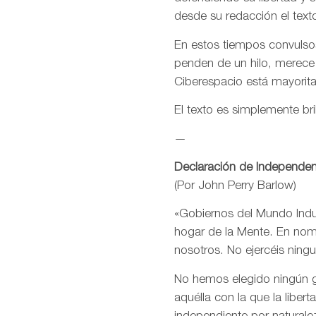
desde su redacción el text
En estos tiempos convulsos
penden de un hilo, merece
Ciberespacio está mayorit
El texto es simplemente bri
—
Declaración de Independen
(Por John Perry Barlow)
«Gobiernos del Mundo Indus
hogar de la Mente. En nomb
nosotros. No ejercéis ning
No hemos elegido ningún go
aquélla con la que la libe