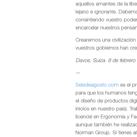
aquellos amantes de la lib
lejano e ignorante. Debemo
consintiendo vuestro pode
encarcelar nuestros pensa
Crearemos una civilizació
vuestros gobiernos han cr
Davos, Suiza. 8 de febrero
—
Seisdeagosto.com
es el p
para que los humanos tenga
el diseño de productos dig
inicios en nuestro país). T
licencié en Ergonomía y F
aunque también he realizad
Norman Group. Si tienes al