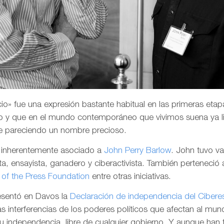
o» fue una expresión bastante habitual en las primeras etapa
 y que en el mundo contemporáneo que vivimos suena ya li
e pareciendo un nombre precioso.
a inherentemente asociado a
John Perry Barlow
. John tuvo v
a, ensayista, ganadero y ciberactivista. También perteneció 
of the Press Foundation
entre otras iniciativas.
resentó en Davos la
Declaración de independencia del Cibere
las interferencias de los poderes políticos que afectan al mund
su independencia, libre de cualquier gobierno. Y aunque han 