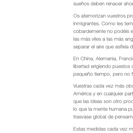
sueños deben renacer ahor
Os atemorizan vuestros pro
inmigrantes. Como les temé
cobardemente no podéis en
las más viles a las más an
separar el aire que asfixia 
En China, Alemania, Francia
libertad erigiendo puestos
pequeño tiempo, pero no f
Vuestras cada vez más obso
América y en cualquier par
que las ideas son otro pro
lo que la mente humana pue
trasvase global de pensami
Estas medidas cada vez más