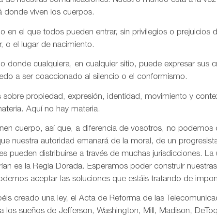
aña de nuestras comunicaciones. Nuestro mundo está a la vez
á donde viven los cuerpos.
n el que todos pueden entrar, sin privilegios o prejuicios d
r, o el lugar de nacimiento.
onde cualquiera, en cualquier sitio, puede expresar sus cre
iedo a ser coaccionado al silencio o el conformismo.
 sobre propiedad, expresión, identidad, movimiento y conte
ateria. Aquí no hay materia.
enen cuerpo, así que, a diferencia de vosotros, no podemos
ue nuestra autoridad emanará de la moral, de un progresista 
s pueden distribuirse a través de muchas jurisdicciones. La 
rían es la Regla Dorada. Esperamos poder construir nuestras 
odemos aceptar las soluciones que estáis tratando de impon
is creado una ley, el Acta de Reforma de las Telecomunica
ta los sueños de Jefferson, Washington, Mill, Madison, DeToq