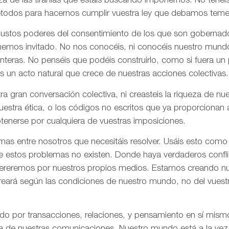
za de las tiranías que estáis buscando imponernos. No tenéi
todos para hacernos cumplir vuestra ley que debamos tem
 justos poderes del consentimiento de los que son gobernad
 hemos invitado. No nos conocéis, ni conocéis nuestro mund
onteras. No penséis que podéis construirlo, como si fuera un
s un acto natural que crece de nuestras acciones colectivas.
ra gran conversación colectiva, ni creasteis la riqueza de n
nuestra ética, o los códigos no escritos que ya proporciona
tenerse por cualquiera de vuestras imposiciones.
as entre nosotros que necesitáis resolver. Usáis esto como
e estos problemas no existen. Donde haya verdaderos confli
olvereremos por nuestros propios medios. Estamos creando n
creará según las condiciones de nuestro mundo, no del vues
ado por transacciones, relaciones, y pensamiento en sí mis