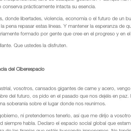
o conserva prácticamente intacta su esencia.
, donde libertades, violencia, economía o el futuro de un 
 la pena repasar estas líneas. Y mantener la esperanza de 
ariamente formado por gente que cree en el progreso y en e
llante. Que ustedes la disfruten.
cia del Ciberespacio
trial, vosotros, cansados gigantes de carne y acero, vengo
re del futuro, os pido en el pasado que nos dejéis en paz. 
una soberanía sobre el lugar donde nos reunimos.
bierno, ni pretendemos tenerlo, así que me dirijo a vosotr
rtad siempre habla. Declaro el espacio social global que est