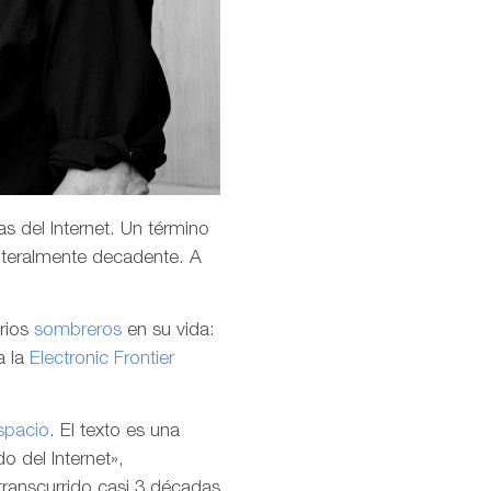
s del Internet. Un término
teralmente decadente. A
arios
sombreros
en su vida:
a la
Electronic Frontier
spacio
. El texto es una
o del Internet»,
transcurrido casi 3 décadas