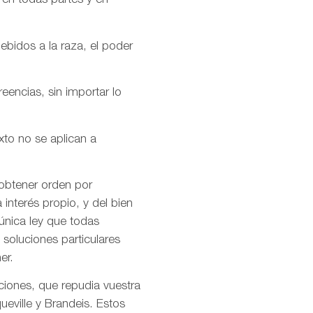
 en todas partes y en
ebidos a la raza, el poder
encias, sin importar lo
xto no se aplican a
 obtener orden por
interés propio, y del bien
única ley que todas
soluciones particulares
er.
ciones, que repudia vuestra
ueville y Brandeis. Estos