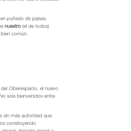
buen puñado de países
que
nuestro
(el de todos)
l bien común.
 del Ciberespacio, el nuevo
No sois bienvenidos entre
os sin más autoridad que
amos construyendo