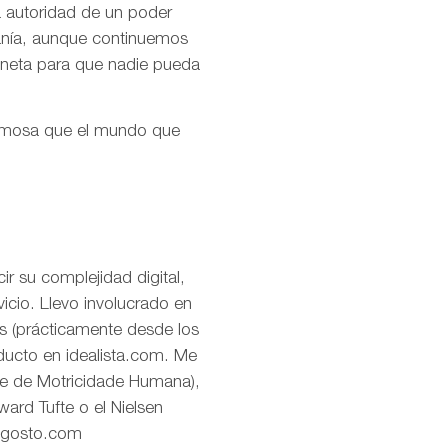
la autoridad de un poder
ranía, aunque continuemos
aneta para que nadie pueda
ermosa que el mundo que
r su complejidad digital,
icio. Llevo involucrado en
os (prácticamente desde los
oducto en idealista.com. Me
de de Motricidade Humana),
ard Tufte o el Nielsen
eagosto.com