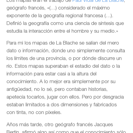
Los mapas eran el trabajo de
Paul Vidal de La Blache
,
geógrafo francés, «(…) considerado el máximo
exponente de la geografía regional francesa (…).
Definió la geografía como una ciencia de síntesis que
estudia la interacción entre el hombre y su medio.»
Para mi los mapas de La Blache se salían del mero
dato o información, donde uno simplemente consulta
los límites de una provincia, o por dónde discurre un
río. Estos mapas superaban el estadio del dato o la
información para estar casi a la altura del
conocimiento. A lo mejor era simplemente por su
antigüedad, no lo sé, pero contaban historias,
apetecía tocarlos, jugar con ellos. Pero por desgracia
estaban limitados a dos dimensiones y fabricados
con tinta, no con píxeles.
Años más tarde, otro geógrafo francés Jacques
Bertin, afirmó algo así como que el conocimiento sólo