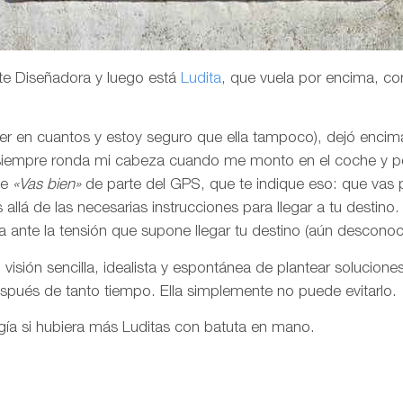
te Diseñadora y luego está
Ludita
, que vuela por encima, co
er en cuantos y estoy seguro que ella tampoco), dejó enci
 siempre ronda mi cabeza cuando me monto en el coche y 
le
«Vas bien»
de parte del GPS, que te indique eso: que vas
llá de las necesarias instrucciones para llegar a tu destino.
a ante la tensión que supone llegar tu destino (aún desconoc
isión sencilla, idealista y espontánea de plantear solucion
ués de tanto tiempo. Ella simplemente no puede evitarlo.
ogía si hubiera más Luditas con batuta en mano.