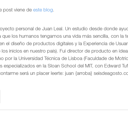
e post viene de
este blog
.
royecto personal de Juan Leal. Un estudio desde donde ayud
ra que los humanos tengamos una vida más sencilla, con la t
o en el diseño de productos digitales y la Experiencia de Us
os inicios en nuestro país). Fui director de producto en idea
 por la Universidad Técnica de Lisboa (Faculdade de Motr
s especializados en la Sloan School del MIT, con Edward Tuf
contarme será un placer leerte: juan {arroba} seisdeagosto.