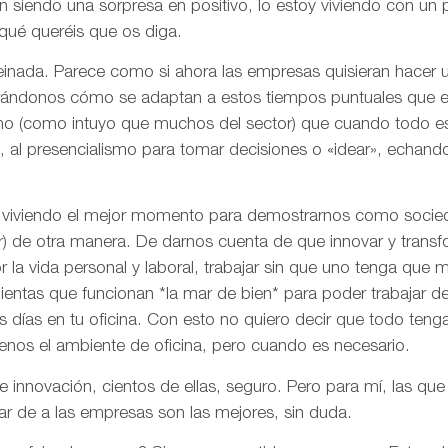
án siendo una sorpresa en positivo, lo estoy viviendo con u
qué queréis que os diga.
einada. Parece como si ahora las empresas quisieran hacer 
ándonos cómo se adaptan a estos tiempos puntuales que e
o (como intuyo que muchos del sector) que cuando todo es
 al presencialismo para tomar decisiones o «idear», echand
 viviendo el mejor momento para demostrarnos como socied
) de otra manera. De darnos cuenta de que innovar y transf
r la vida personal y laboral, trabajar sin que uno tenga que m
ientas que funcionan *la mar de bien* para poder trabajar des
s días en tu oficina. Con esto no quiero decir que todo teng
nos el ambiente de oficina, pero cuando es necesario.
re innovación, cientos de ellas, seguro. Pero para mí, las q
r de a las empresas son las mejores, sin duda.