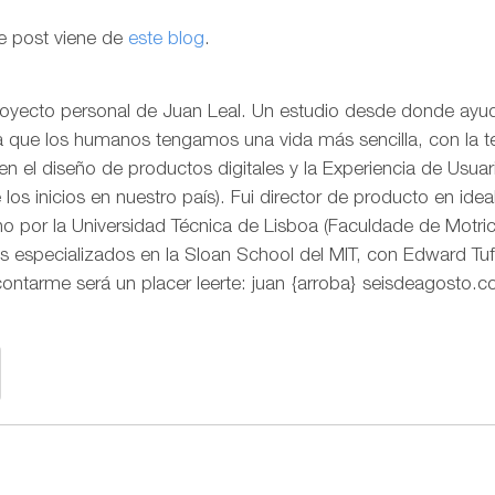
e post viene de
este blog
.
royecto personal de Juan Leal. Un estudio desde donde ayud
ra que los humanos tengamos una vida más sencilla, con la t
o en el diseño de productos digitales y la Experiencia de Us
os inicios en nuestro país). Fui director de producto en idea
 por la Universidad Técnica de Lisboa (Faculdade de Motr
s especializados en la Sloan School del MIT, con Edward Tuf
contarme será un placer leerte: juan {arroba} seisdeagosto.