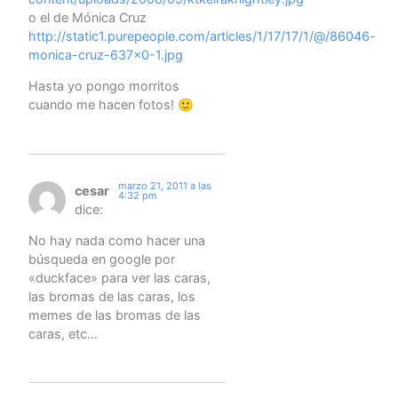
o el de Mónica Cruz
http://static1.purepeople.com/articles/1/17/17/1/@/86046-
monica-cruz-637×0-1.jpg
Hasta yo pongo morritos
cuando me hacen fotos! 🙂
marzo 21, 2011 a las
cesar
4:32 pm
dice:
No hay nada como hacer una
búsqueda en google por
«duckface» para ver las caras,
las bromas de las caras, los
memes de las bromas de las
caras, etc…