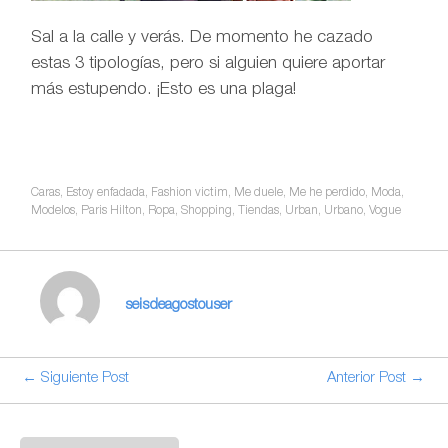
Sal a la calle y verás. De momento he cazado
estas 3 tipologías, pero si alguien quiere aportar
más estupendo. ¡Esto es una plaga!
Caras
,
Estoy enfadada
,
Fashion victim
,
Me duele
,
Me he perdido
,
Moda
,
Modelos
,
Paris Hilton
,
Ropa
,
Shopping
,
Tiendas
,
Urban
,
Urbano
,
Vogue
seisdeagostouser
← Siguiente Post
Anterior Post →