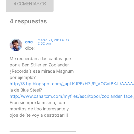
4 COMENTARIOS
4 respuestas
marzo 21, 2011 a las
cnc
2:52 pm
dice:
Me recuerdan a las caritas que
ponía Ben Stiller en Zoolander.
¿Recordaís esa mirada Magnum
por ejemplo?
http://3.bp.blogspot.com/_upLKJPFxH7I/R_VOCvtBKJI/AAA
la de Blue Steel?
http://www.canaltcm.com/myfiles/escritopor/zoolander_face.
Eran siempre la misma, con
morritos de tipo interesante y
ojos de ‘te voy a destrozar’!!!