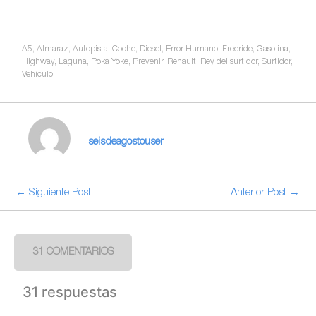
A5
,
Almaraz
,
Autopista
,
Coche
,
Diesel
,
Error Humano
,
Freeride
,
Gasolina
,
Highway
,
Laguna
,
Poka Yoke
,
Prevenir
,
Renault
,
Rey del surtidor
,
Surtidor
,
Vehículo
seisdeagostouser
← Siguiente Post
Anterior Post →
31 COMENTARIOS
31 respuestas