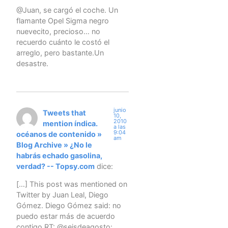
@Juan, se cargó el coche. Un
flamante Opel Sigma negro
nuevecito, precioso… no
recuerdo cuánto le costó el
arreglo, pero bastante.Un
desastre.
junio
Tweets that
10,
2010
mention índica.
a las
9:04
océanos de contenido »
am
Blog Archive » ¿No le
habrás echado gasolina,
verdad? -- Topsy.com
dice:
[…] This post was mentioned on
Twitter by Juan Leal, Diego
Gómez. Diego Gómez said: no
puedo estar más de acuerdo
contigo RT: @seisdeagosto: