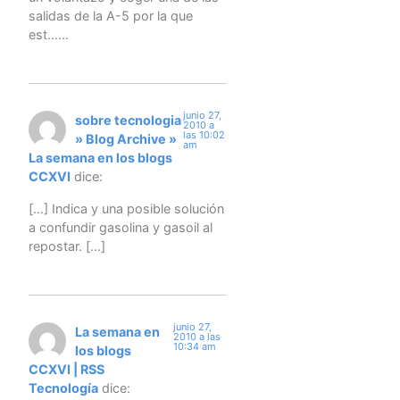
salidas de la A-5 por la que
est……
junio 27,
sobre tecnologia
2010 a
las 10:02
» Blog Archive »
am
La semana en los blogs
CCXVI
dice:
[…] Indica y una posible solución
a confundir gasolina y gasoil al
repostar. […]
junio 27,
La semana en
2010 a las
10:34 am
los blogs
CCXVI | RSS
Tecnología
dice: