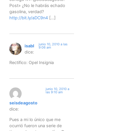
Post» ¿No le habrás echado
gasolina, verdad?
http://bit.ly/aDC9n4
[…]
junio 10, 2010 a las
isabl
9:06 am
dice:
Rectifico: Opel Insignia
junio 10, 2010 a
las 9:10 am
seisdeagosto
dice:
Pues a mi lo único que me
ocurrió fueron una serie de