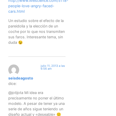
http://www.livescience.com/5118-
people-love-angry-faced-
cars.html
Un estudio sobre el efecto de la
pareidolia y la elección de un
coche por lo que nos transmiten
sus faros. Interesante tema, sin
duda 😉
julio 11, 2013 a las
6:56 am
seisdeagosto
dice:
@jotijota Mi idea era
precisamente no poner el último
modelo. A pesar de tener ya una
serie de años sigue teniendo un
diseño actual y «deseable» 🙂