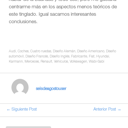
centrarme más en los aspectos menos teóricos de
este tinglado. Igual sacamos interesantes
conclusiones.
Audi
,
Coches
,
Cuatro ruedas
,
Diseño Alemán
,
Diseño Americano
,
Diseño
automóvil
,
Diseño Francés
,
Diseño Inglés
,
Fabricante
,
Fiat
,
Hyundai
,
Karmann
,
Merceces
,
Renault
,
Vehículos
,
Volkswagen
,
Wabi-Sabi
seisdeagostouser
← Siguiente Post
Anterior Post →